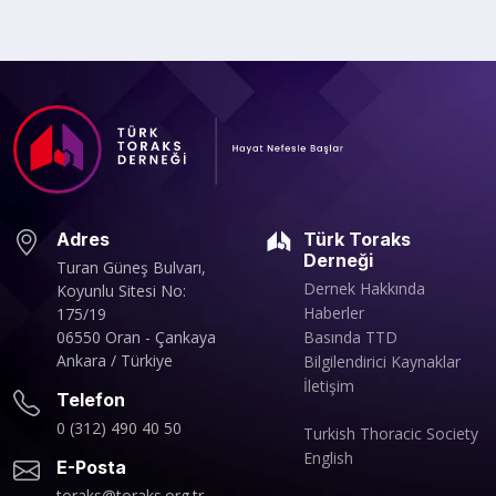
Adres
Türk Toraks
Derneği
Turan Güneş Bulvarı,
Dernek Hakkında
Koyunlu Sitesi No:
Haberler
175/19
06550 Oran - Çankaya
Basında TTD
Ankara / Türkiye
Bilgilendirici Kaynaklar
İletişim
Telefon
0 (312) 490 40 50
Turkish Thoracic Society
English
E-Posta
toraks@toraks.org.tr