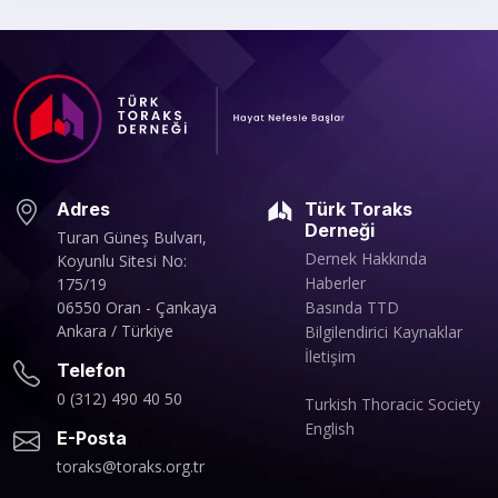
Adres
Türk Toraks
Derneği
Turan Güneş Bulvarı,
Dernek Hakkında
Koyunlu Sitesi No:
Haberler
175/19
06550 Oran - Çankaya
Basında TTD
Ankara / Türkiye
Bilgilendirici Kaynaklar
İletişim
Telefon
0 (312) 490 40 50
Turkish Thoracic Society
English
E-Posta
toraks@toraks.org.tr