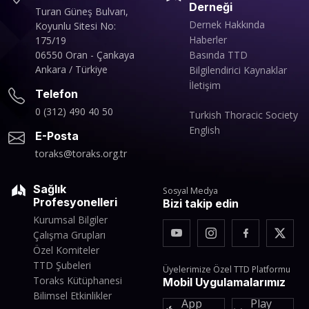
Derneği
Turan Güneş Bulvarı,
Dernek Hakkında
Koyunlu Sitesi No:
Haberler
175/19
06550 Oran - Çankaya
Basında TTD
Ankara / Türkiye
Bilgilendirici Kaynaklar
İletişim
Telefon
0 (312) 490 40 50
Turkish Thoracic Society
English
E-Posta
toraks@toraks.org.tr
Sağlık
Sosyal Medya
Profesyonelleri
Bizi takip edin
Kurumsal Bilgiler
Çalışma Grupları
Özel Komiteler
TTD Şubeleri
Üyelerimize Özel TTD Platformu
Toraks Kütüphanesi
Mobil Uygulamalarımız
Bilimsel Etkinlikler
App
Play