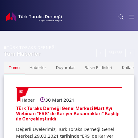
TÜRK TORAKS DERNEĞİ
←
261/265
→
Tüm Haberler
Tümü
Haberler
Duyurular
Basın Bildirileri
Kutlama
Haber
30 Mart 2021
Türk Toraks Derneği Genel Merkezi Mart Ayı
Webinarı "ERS' de Kariyer Basamakları" Başlığı
ile Gerçekleştirildi
Değerli Üyelerimiz, Türk Toraks Derneği Genel
Merkezi 29.03.2021 tarihinde “ERS’ de Kariyer