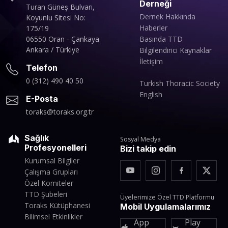
Derneği
Turan Güneş Bulvarı,
Dernek Hakkında
Koyunlu Sitesi No:
Haberler
175/19
06550 Oran - Çankaya
Basında TTD
Ankara / Türkiye
Bilgilendirici Kaynaklar
İletişim
Telefon
0 (312) 490 40 50
Turkish Thoracic Society
English
E-Posta
toraks@toraks.org.tr
Sağlık
Sosyal Medya
Profesyonelleri
Bizi takip edin
Kurumsal Bilgiler
Çalışma Grupları
Özel Komiteler
TTD Şubeleri
Üyelerimize Özel TTD Platformu
Toraks Kütüphanesi
Mobil Uygulamalarımız
Bilimsel Etkinlikler
App
Play