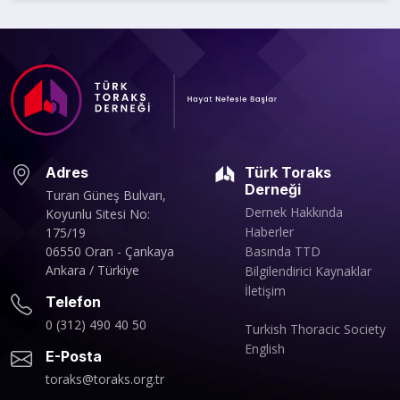
Adres
Türk Toraks
Derneği
Turan Güneş Bulvarı,
Dernek Hakkında
Koyunlu Sitesi No:
Haberler
175/19
06550 Oran - Çankaya
Basında TTD
Ankara / Türkiye
Bilgilendirici Kaynaklar
İletişim
Telefon
0 (312) 490 40 50
Turkish Thoracic Society
English
E-Posta
toraks@toraks.org.tr