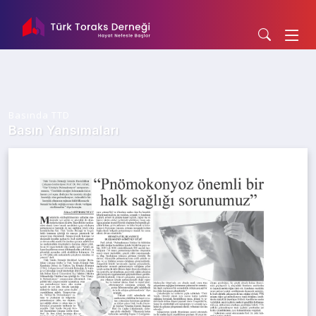
Basında TTD
Basın Yansımaları